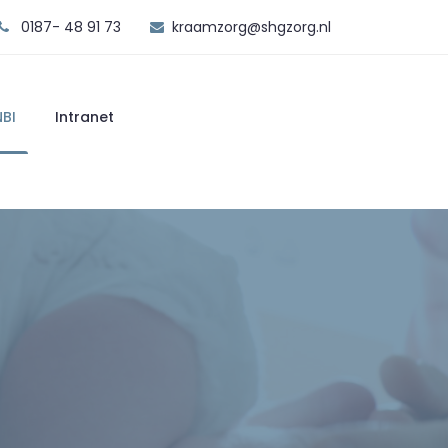
0187- 48 91 73
kraamzorg@shgzorg.nl
BI
Intranet